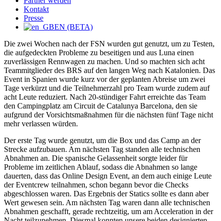
Partner werden
Kontakt
Presse
EN (BETA)
Die zwei Wochen nach der FSN wurden gut genutzt, um zu Testen,
die aufgedeckten Probleme zu beseitigen und aus Luna einen
zuverlässigen Rennwagen zu machen. Und so machten sich acht
Teammitglieder des BRS auf den langen Weg nach Katalonien. Das
Event in Spanien wurde kurz vor der geplanten Abreise um zwei
Tage verkürzt und die Teilnehmerzahl pro Team wurde zudem auf
acht Leute reduziert. Nach 20-stündiger Fahrt erreichte das Team
den Campingplatz am Circuit de Catalunya Barcelona, den sie
aufgrund der Vorsichtsmaßnahmen für die nächsten fünf Tage nicht
mehr verlassen würden.
Der erste Tag wurde genutzt, um die Box und das Camp an der
Strecke aufzubauen. Am nächsten Tag standen alle technischen
Abnahmen an. Die spanische Gelassenheit sorgte leider für
Probleme im zeitlichen Ablauf, sodass die Abnahmen so lange
dauerten, dass das Online Design Event, an dem auch einige Leute
der Eventcrew teilnahmen, schon begann bevor die Checks
abgeschlossen waren. Das Ergebnis der Statics sollte es dann aber
Wert gewesen sein. Am nächsten Tag waren dann alle technischen
Abnahmen geschafft, gerade rechtzeitig, um am Acceleration in der
Nacht teilzunehmen. Diesmal konnten unsere beiden designierten