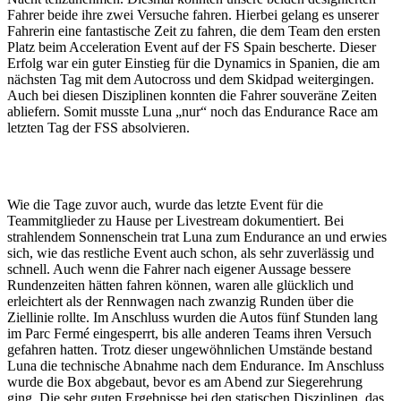
Fahrer beide ihre zwei Versuche fahren. Hierbei gelang es unserer
Fahrerin eine fantastische Zeit zu fahren, die dem Team den ersten
Platz beim Acceleration Event auf der FS Spain bescherte. Dieser
Erfolg war ein guter Einstieg für die Dynamics in Spanien, die am
nächsten Tag mit dem Autocross und dem Skidpad weitergingen.
Auch bei diesen Disziplinen konnten die Fahrer souveräne Zeiten
abliefern. Somit musste Luna „nur“ noch das Endurance Race am
letzten Tag der FSS absolvieren.
Wie die Tage zuvor auch, wurde das letzte Event für die
Teammitglieder zu Hause per Livestream dokumentiert. Bei
strahlendem Sonnenschein trat Luna zum Endurance an und erwies
sich, wie das restliche Event auch schon, als sehr zuverlässig und
schnell. Auch wenn die Fahrer nach eigener Aussage bessere
Rundenzeiten hätten fahren können, waren alle glücklich und
erleichtert als der Rennwagen nach zwanzig Runden über die
Ziellinie rollte. Im Anschluss wurden die Autos fünf Stunden lang
im Parc Fermé eingesperrt, bis alle anderen Teams ihren Versuch
gefahren hatten. Trotz dieser ungewöhnlichen Umstände bestand
Luna die technische Abnahme nach dem Endurance. Im Anschluss
wurde die Box abgebaut, bevor es am Abend zur Siegerehrung
ging. Die sehr guten Ergebnisse bei den statischen Disziplinen, das